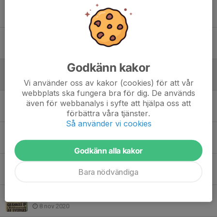
Tack för i år
4 jul 2025
Registrera ledare och spelare
2 jun 2025
Godkänn kakor
Anmälan 2025 öppen
17 aug 2024
Vi använder oss av kakor (cookies) för att vår
webbplats ska fungera bra för dig. De används
Italienresa
även för webbanalys i syfte att hjälpa oss att
20 apr 2023
förbättra våra tjänster.
Så använder vi cookies
Nytt album med bilder över Grännäs IP
20 apr 2023
Godkänn alla kakor
Nils Liedholm 100 år
Bara nödvändiga
8 okt 2022
Sveriges finaste idrottsplats
8 nov 2020