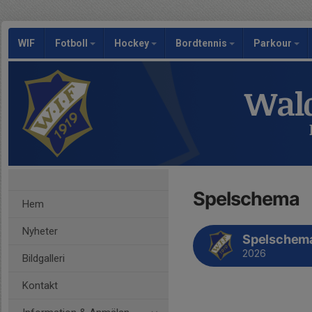
WIF
Fotboll
Hockey
Bordtennis
Parkour
Wald
Spelschema
Hem
Nyheter
Spelschem
2026
Bildgalleri
Kontakt