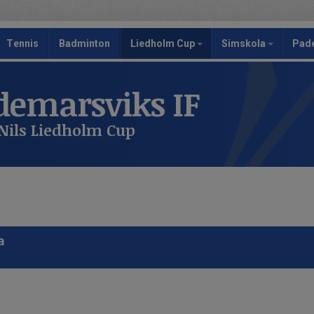
Tennis
Badminton
Liedholm Cup
Simskola
Pad
emarsviks IF
Nils Liedholm Cup
a